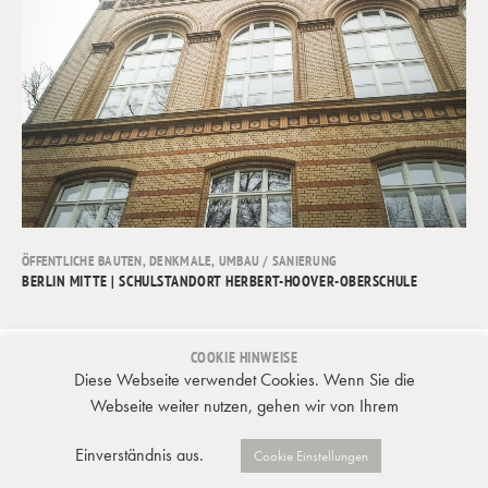
ÖFFENTLICHE BAUTEN
,
DENKMALE
,
UMBAU / SANIERUNG
BERLIN MITTE | SCHULSTANDORT HERBERT-HOOVER-OBERSCHULE
COOKIE HINWEISE
JAHN, MACK & PARTNER | WILHELM-KABUS-STR. 74 | 10829 BERLIN |
Diese Webseite verwendet Cookies. Wenn Sie die
INFO@JAHN-MACK.DE | 030 – 857 577 – 0
Webseite weiter nutzen, gehen wir von Ihrem
KONTAKT
Einverständnis aus.
Cookie Einstellungen
IMPRESSUM