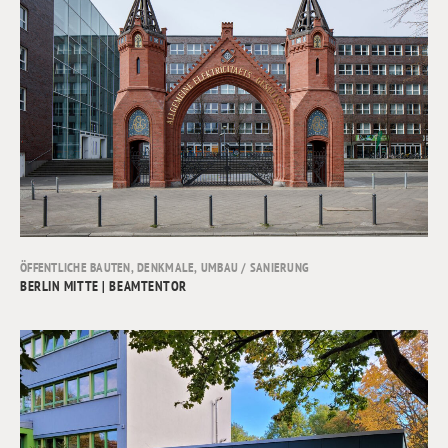
ÖFFENTLICHE BAUTEN
,
DENKMALE
,
UMBAU / SANIERUNG
BERLIN MITTE | BEAMTENTOR