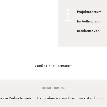
Projektzeitraum:
Im Auftrag von:
Bearbeitet von:
ZURÜCK ZUR ÜBERSICHT
COOKIE HINWEISE
29 BERLIN | INFO@JAHN-MACK.DE | 030 – 857 577 – 0
 die Webseite weiter nutzen, gehen wir von Ihrem Einverständnis aus.