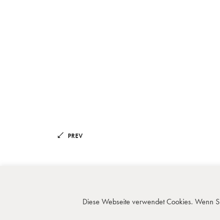
PREV
JAHN, MACK & PARTNER | WILHELM-KABUS-STR. 74 | 108
Diese Webseite verwendet Cookies. Wenn Sie