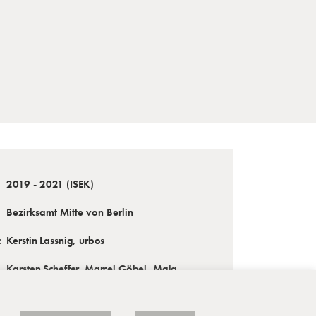
2019 - 2021 (ISEK)
Bezirksamt Mitte von Berlin
:
Kerstin Lassnig, urbos
Karsten Scheffer, Marcel Göbel, Maja
Kerber, Pauline Sirch, Albina Perets u. w.
Download des ISEK Nikolaiviertel