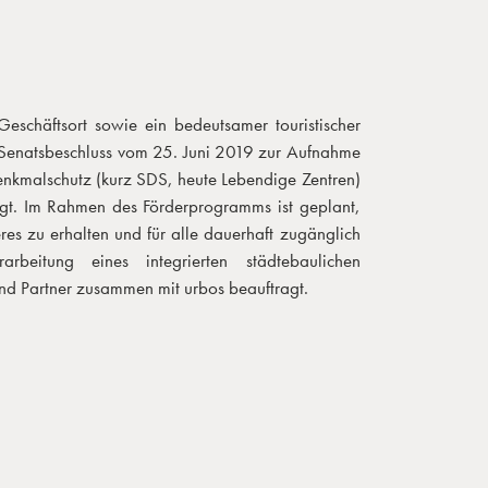
Geschäftsort sowie ein bedeutsamer touristischer
m Senatsbeschluss vom 25. Juni 2019 zur Aufnahme
nkmalschutz (kurz SDS, heute Lebendige Zentren)
legt. Im Rahmen des Förderprogramms ist geplant,
res zu erhalten und für alle dauerhaft zugänglich
eitung eines integrierten städtebaulichen
nd Partner zusammen mit urbos beauftragt.